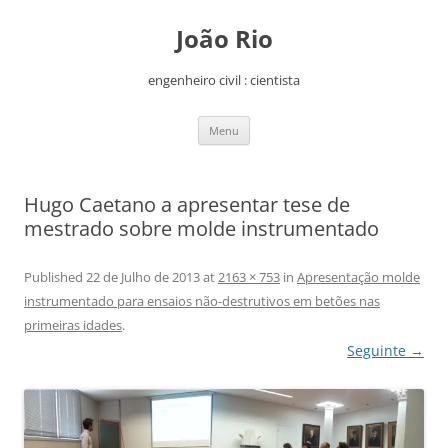
João Rio
engenheiro civil : cientista
Saltar
Menu
para
o
conteúdo
Hugo Caetano a apresentar tese de
mestrado sobre molde instrumentado
Published
22 de Julho de 2013
at
2163 × 753
in
Apresentação molde
instrumentado para ensaios não-destrutivos em betões nas
primeiras idades
.
Seguinte →