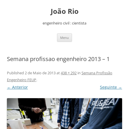
João Rio
engenheiro civil : cientista
Saltar
Menu
para
o
conteúdo
Semana profissao engenheiro 2013 – 1
Published
2 de Maio de 2013
at
438 × 292
in
Semana Profissão
Engenheiro FEUP
.
← Anterior
Seguinte →