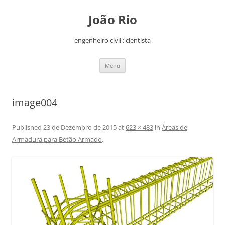
João Rio
engenheiro civil : cientista
Saltar
Menu
para
o
conteúdo
image004
Published
23 de Dezembro de 2015
at
623 × 483
in
Áreas de
Armadura para Betão Armado
.