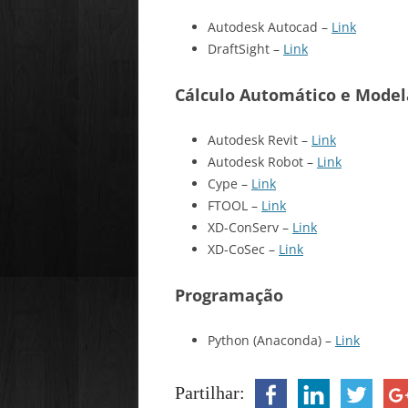
Autodesk Autocad –
Link
DraftSight –
Link
Cálculo Automático e Mode
Autodesk Revit –
Link
Autodesk Robot –
Link
Cype –
Link
FTOOL –
Link
XD-ConServ –
Link
XD-CoSec –
Link
Programação
Python (Anaconda) –
Link
Partilhar: