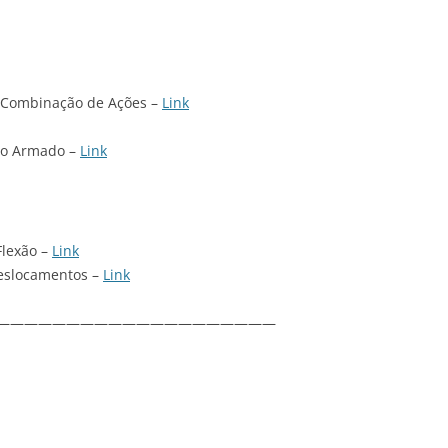
, Combinação de Ações –
Link
tão Armado –
Link
Flexão –
Link
eslocamentos –
Link
————————————————————