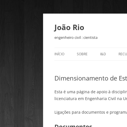
João Rio
engenheiro civil : cientista
INÍCIO
SOBRE
I&D
REC
BETOFIBRA – P
CUR
ONL
Dimensionamento de Est
OPEN ENGINEER
BIM
Esta é uma página de apoio à discipl
licenciatura em Engenharia Civil na U
Ligações para documentos e programa
Documentos