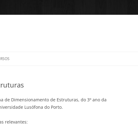
Saltar
para
URSOS
o
conteúdo
ROJECTO FCT
SOS E APRENDIZAGEM
INE
ruturas
ING
 + IFC
ina de Dimensionamento de Estruturas, do 3º ano da
niversidade Lusófona do Porto.
s relevantes: