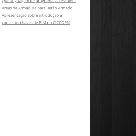
Que linguagem de programação escolher
Áreas de Armadura para Betão Armado
Apresentação sobre introdução a
conceitos chaves de BIM no CICCOPN