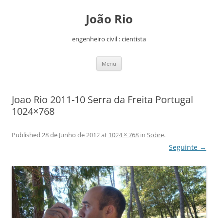
João Rio
engenheiro civil : cientista
Saltar
Menu
para
o
conteúdo
Joao Rio 2011-10 Serra da Freita Portugal
1024×768
Published
28 de Junho de 2012
at
1024 × 768
in
Sobre
.
Seguinte →