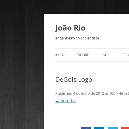
João Rio
engenheiro civil : cientista
INÍCIO
SOBRE
I&D
REC
BETOFIBRA – P
CUR
ONL
DeGóis Logo
OPEN ENGINEER
BIM
Published
4 de Julho de 2012
at
106 × 46
in
← Anterior