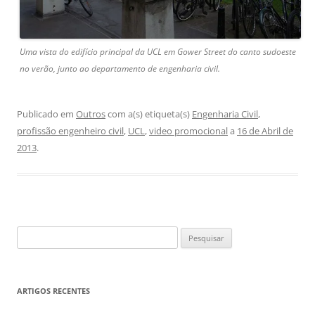
Uma vista do edifício principal da UCL em Gower Street do canto sudoeste
no verão, junto ao departamento de engenharia civil.
Publicado em
Outros
com a(s) etiqueta(s)
Engenharia Civil
,
profissão engenheiro civil
,
UCL
,
video promocional
a
16 de Abril de
2013
.
Pesquisar
por:
ARTIGOS RECENTES